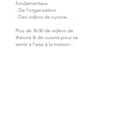
fondamentaux
- De l’organisation
- Des vidéos de cuisine …
Plus de 3h30 de vidéos de
théorie & de cuisine pour se
Vous pouvez également
rejoindre ce programme via
l'appli mobile.
Aller sur l'appli
Instructeur(s)
Catherine
CHARLES