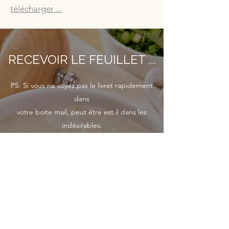
télécharger ...
RECEVOIR LE FEUILLET ...
PS: Si vous ne voyez pas le livret rapidement
dans
votre boite mail, peut être est il dans les
indésirables.
PRENOM
NOM