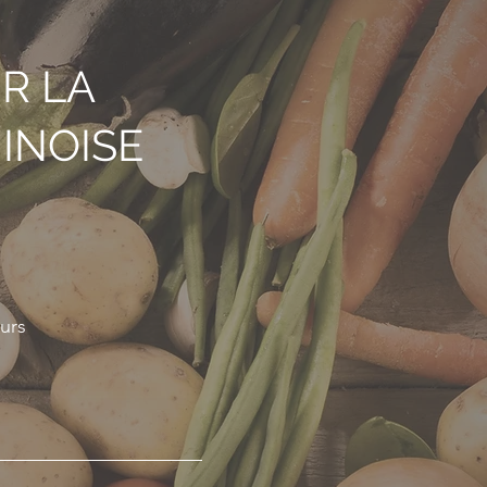
R LA
INOISE
ours