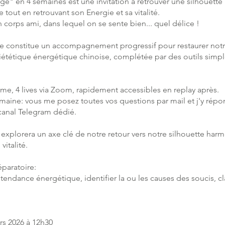
e" en 4 semaines est une invitation à retrouver une silhouette
tout en retrouvant son Energie et sa vitalité.
 corps ami, dans lequel on se sente bien... quel délice !
e constitue un accompagnement progressif pour restaurer notr
Diététique énergétique chinoise, complétée par des outils simpl
e, 4 lives via Zoom, rapidement accessibles en replay après.
maine: vous me posez toutes vos questions par mail et j'y répo
 canal Telegram dédié.
explorera un axe clé de notre retour vers notre silhouette har
vitalité.
paratoire:
a tendance énergétique, identifier la ou les causes des soucis, cla
rs 2026 à 12h30