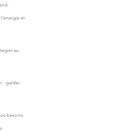
tend.
l’énergie et
ntégrer au
» , garder
nos besoins
s.