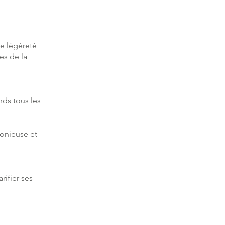
e légèreté
es de la
nds tous les
monieuse et
rifier ses