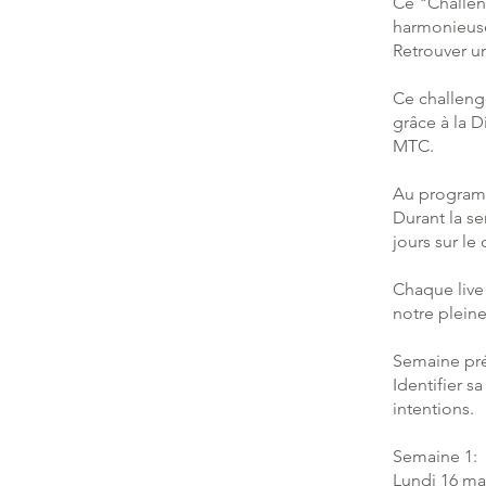
Ce "Challeng
harmonieuse 
Retrouver un
Ce challeng
grâce à la 
MTC.
Au programm
Durant la se
jours sur le
Chaque live 
notre pleine 
Semaine pré
Identifier s
intentions.
Semaine 1:
Lundi 16 ma