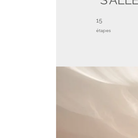
15 étapes
15
étapes