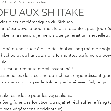
S
20 nov. 2025
3 min de lecture
 Yin
FU AUX SHIITAKE
 des plats emblématiques du Sichuan. 
ant, c’est devenu pour moi, le plat réconfort post journé
mber à la maison, je me dis que ça ferait un merveilleux 
nappé d’une sauce à base de Doubanjiang (pâte de soja e
 hachée et de haricots noirs fermentés, parfumé de poiv
ule.
plat est un remonte moral instantané !
s essentielles de la cuisine du Sichuan: engourdissant (par
mais aussi doux par le tofu et parfumé avec l’ail, le ging
itaké est idéale pour les végétaliens.
le Sang (une des fonction du soja) et réchauffer le Yang (
égimes végétariens occidentaux). 