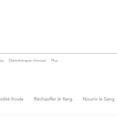
ise
Diétothérapie chinoise
Plus
idité froide
Réchauffer le Yang
Nourrir le Sang