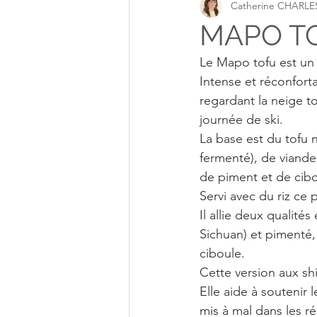
Catherine CHARLE
Apaiser Esprit
Nourrir le
MAPO TO
Le Mapo tofu est un
Intense et réconfort
regardant la neige to
journée de ski.
La base est du tofu 
fermenté), de viande
de piment et de cibo
Servi avec du riz ce 
Il allie deux qualité
Sichuan) et pimenté, 
ciboule.
Cette version aux shi
Elle aide à soutenir 
mis à mal dans les r