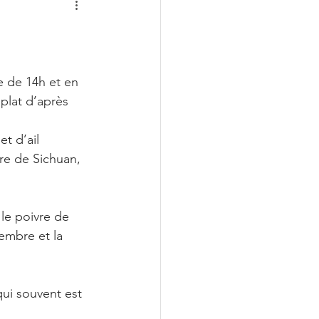
e de 14h et en 
plat d’après 
t d’ail 
re de Sichuan, 
 le poivre de 
embre et la 
qui souvent est 