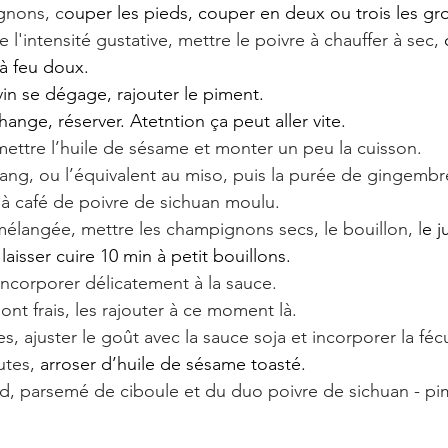
gnons, c
ouper les pieds, couper en deux ou trois les gr
l'intensité gustative, mettre le poivre à chauffer à sec, 
à feu doux.
n se dégage, rajouter le piment.
ange, réserver. Atetntion ça peut aller vite.
ettre l’huile de sésame et monter un peu la cuisson.
ang, ou l’équivalent au miso, puis la purée de gingembre, 
e à café de poivre de sichuan moulu.
élangée, mettre les champignons secs, le bouillon, l
e j
isser cuire 10 min à petit bouillons.
'incorporer délicatement à la sauce.
nt frais, les rajouter à ce moment là.
es, ajuster le goût avec la sauce soja et incorporer la fécu
utes, 
arroser d’huile de sésame toasté.
aud, parsemé de ciboule et du duo poivre de sichuan - pi