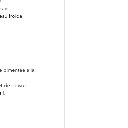
)
nons
eau froide
le pimentée à la 
et de poivre 
if. 