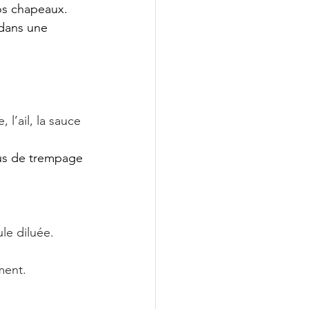
os chapeaux.
dans une 
l’ail, la sauce 
us de trempage 
le diluée. 
ment.