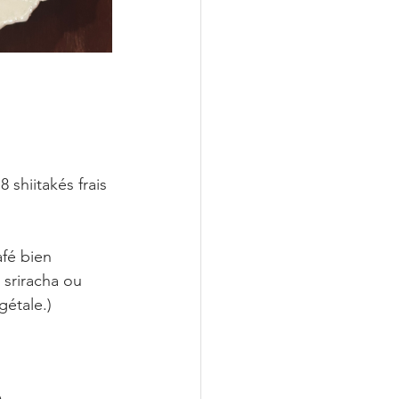
shiitakés frais 
afé bien 
sriracha ou 
gétale.)