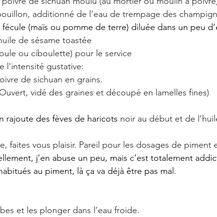
de poivre de sichuan moulu (au mortier ou moulin à poivre
bouillon, additionné de l’eau de trempage des champig
e fécule (maïs ou pomme de terre) diluée dans un peu d’
’huile de sésame toastée
oule ou ciboulette) pour le service
l'intensité gustative:
poivre de sichuan en grains.
Ouvert, vidé des graines et découpé en lamelles fines)
n rajoute des fèves de haricots 
noir au début et de l’hui
, faites vous plaisir. Pareil pour les dosages de piment 
llement, j’en abuse un peu, mais c’est totalement addict
habitués au piment, là ça va déjà être pas mal.
bes et les plonger dans l’eau froide.