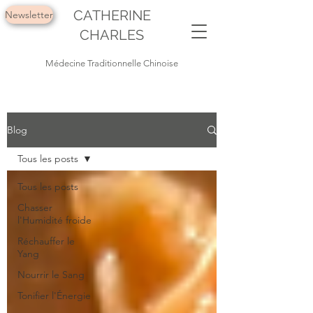
CATHERINE
Newsletter
CHARLES
Médecine Traditionnelle Chinoise
Blog
Tous les posts
Tous les posts
Chasser
l'Humidité froide
Réchauffer le
Yang
Nourrir le Sang
Tonifier l'Énergie