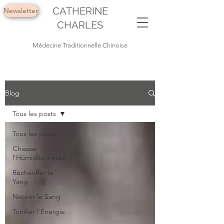
CATHERINE
Newsletter
CHARLES
Médecine Traditionnelle Chinoise
Blog
Tous les posts
Tous les posts
Chasser
l'Humidité froide
Réchauffer le
Yang
Nourrir le Sang
Tonifier l'Énergie