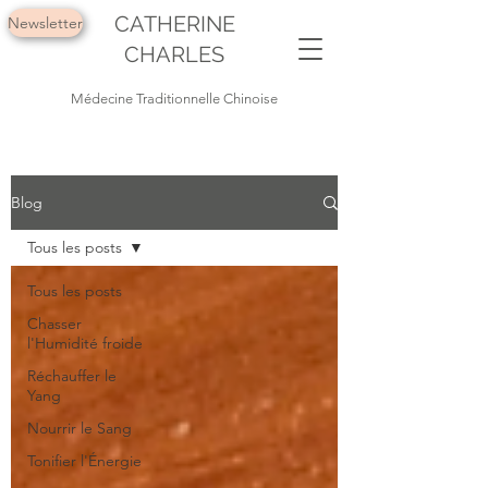
CATHERINE
Newsletter
CHARLES
Médecine Traditionnelle Chinoise
Blog
Tous les posts
Tous les posts
Chasser
l'Humidité froide
Réchauffer le
Yang
Nourrir le Sang
Tonifier l'Énergie