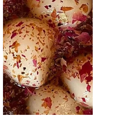
TARTE AUX POMMES-
AMANDE FACON GATEAUX
DE LUNE
On me fait régulièrement la remarque
que j’utilise en cuisine des ingrédients
exclusivement chinois. Pour la plupart des
plantes et fruits liés à la Médecine
Traditionnelle Chinoise, c’est le cas. Pour
ce qui est des produits courants, je limite
autant que possible. Vous ne me verrez
pas mettre de l’huile de coco partout,
juste parce que c’est tendance et bon
pour la santé, sauf si je fais un plat
indonésien. J’attire souvent l’attention sur
le fait que beaucoup d’ingrédients