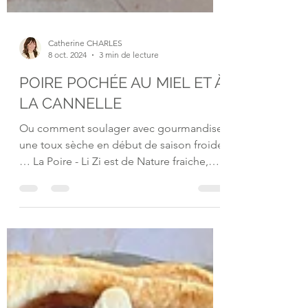
Catherine CHARLES
8 oct. 2024
3 min de lecture
POIRE POCHÉE AU MIEL ET À
LA CANNELLE
Ou comment soulager avec gourmandise
une toux sèche en début de saison froide
… La Poire - Li Zi est de Nature fraiche,
saveur douce, légèrement acide avec un
tropisme Poumons, Estomac. Elle nourrit
les liquides, de ces deux organes, en