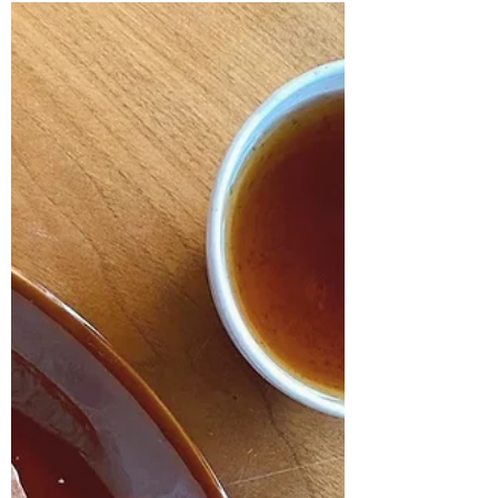
TANG YUAN NOIX, SÉSAME
NOIR & JUJUBE pour
renforcer les articulations.
Quoi de mieux que le 14 février pour
évoquer une recette qui ressemble à une
déclaration d'Amour à ses articulations?
Des Tang Yuan comme un câlin à ses
articulations... Le Tang Yuan est le cousin
chinois du Mochi japonais. C’est une
boule de riz gluante fourrée avec une
farce, servie la plupart du temps dans une
décoction sucrée. Une farce très
répandue est celle aux graines de sésame
noir… C’est divin. On croque une boule
élastique et on découvre une farce souple
mais croqu