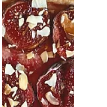
clarifie la chaleur apaise la soif. Elle
favorise les intestins, dissipe les
mucosités du Poumon et calme la toux.
La poire est donc idéale en cas de
sécheresse des systèmes digestif et
respiratoire. Ses propriétés antitussive en
font une ai