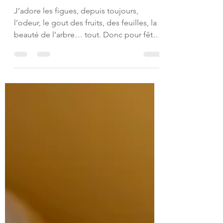
Catherine CHARLES
30 sept. 2023
2 min de lecture
TARTES À LA FIGUE POUR
NOURRIR LES POUMONS ET
HUMECTER LA SÉCHERESSE
J’adore les figues, depuis toujours,
l’odeur, le gout des fruits, des feuilles, la
beauté de l’arbre… tout. Donc pour fêter
une dernière fois ce fruit divin avant la fin
de la saison (on y est presque), et aussi
pour enfin partager les recettes du live sur
l’Automne, voici deux manières de
décliner la tarte à la figue (il en existe
beaucoup d’autres, mais celles ci sont si
simples et délicieuses…) Une version