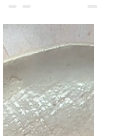
classiques de notre table de Noël et j’ai
tendance à la faire aussi quand on
s’attend à un énorme repas. La recette est
ultra facile et le résultat est bluffant. Les
oignons sont fondants et délicieux. Je me
sers régulièrement de cette recette avec
mes patients qui ont des troubles
digestifs dus à du froid humide dans
l’estomac, avec une sensation de poids,
baisse de l’appétit, incapacité à manger
correctement et ralentissement des selles.